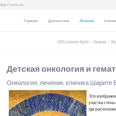
l@gmi-berlin.de
Главная
Диагностика
Лечение
Клини
k-up полный
лагаемые пакеты
Урология
Клиники Вивантес
Гинекология
Клиники Диаконии
Check-up индивидуальный
Информация
О
К
я
х
GMI Company Berlin
Лечение
Де
остика рака простаты
 "Базовый"
Простатит
Центры онкологии
Миома матки
Терапия
Онкологическая диагностика C
Прием иностранных пациентов
Ц
р
up
Шарите
остика груди
 "Бизнес"
Рак простаты
Центр рака груди
Роды в Германии
Гинекология
У
О
Позитронно-эмиссионная
Выезд на лечение - с чего нача
п
остика фиброза
вка дисков МРТ в Германию
Недержание мочи
Центр гинекологии
Лечение бесплодия
Педиатрия
томография
Т
Рейтинг клиник Германии
О
диагностика для женщин
Предстательная
Центр простаты
Лечение вируса
Лазерная медицина
Детская онкология и гема
с
ПСМА ПЭТ-КТ
железа
папилломы человека
Рак груди, как выбрать клинику
Г
жные модули Check-up
Лаборатория
Радиология
Х
ВПЧ
Центр ПЭТ-КТ диагностики
Германии
Резум-терапия
радионуклидов
С
видности МРТ
Клиника Елизаветы
Онкология, лечение, клиника Шарите 
Р
ии
гиперплазии
ЭКО в Германии
Возможные направления Chec
Медицинская виза в Германию
Клиника нефрологии
С
вопоказания к МРТ
Больница Хубертус
простаты
Х
Локальный фиброз
Программы Check-up и стоимо
Немецкая медицинская страхо
Б
Клиника нефрологии
оскопия желудка под наркозом
Лесная больница
Это изображен
Мочекаменная
молочной железы
П
Фридрихсхайн
Онкомаркеры классификация
Врачи Германии
Д
остики прямой кишки:
Больница Мартина
болезнь
участка стены
Н
Центр сосудистой
Анализ на онкомаркеры в Гер
Оформление визы в Германи
Д
скопия, проктоскопия,
Лютера
Метод HOLEP
где расположе
хирургии
оскопия
Онкотест Foundation One
Оплата лечения
Д
Мембранозный