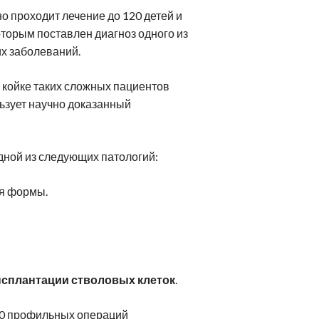
ейрореабилитация
Клиники Шмидер
Лечение эпилепсии
о проходит лечение до 120 детей и
етская онкология
оторым поставлен диагноз одного из
Аутизм
х заболеваний.
койке таких сложных пациентов
льзует научно доказанный
дной из следующих патологий:
я формы.
нсплантации стволовых клеток
.
50 профильных операций