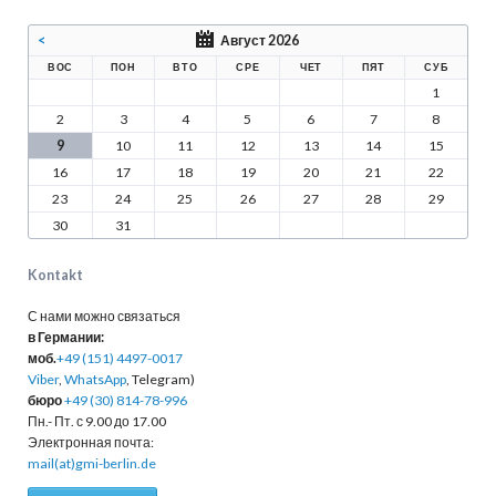
<
Август 2026
ВОС
ПОН
ВТО
СРЕ
ЧЕТ
ПЯТ
СУБ
1
2
3
4
5
6
7
8
9
10
11
12
13
14
15
16
17
18
19
20
21
22
23
24
25
26
27
28
29
30
31
Kontakt
С нами можно связаться
в Германии:
моб.
+49 (151) 4497-0017
Viber
,
WhatsApp
, Telegram)
бюро
+49 (30) 814-78-996
Пн.- Пт. с 9.00 до 17.00
Электронная почта:
mail(at)gmi-berlin.de