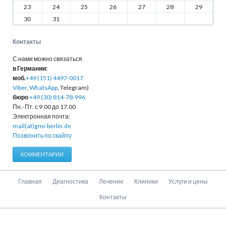
23
24
25
26
27
28
29
30
31
Контакты
С нами можно связаться
в Германии:
моб.
+49 (151) 4497-0017
Viber
,
WhatsApp
, Telegram)
бюро
+49 (30) 814-78-996
Пн.- Пт. с 9.00 до 17.00
Электронная почта:
mail(at)gmi-berlin.de
Позвонить по скайпу
КОММЕНТАРИИ
Пропустить
Главная
Диагностика
Лечение
Клиники
Услуги и цены
навигацию
Контакты