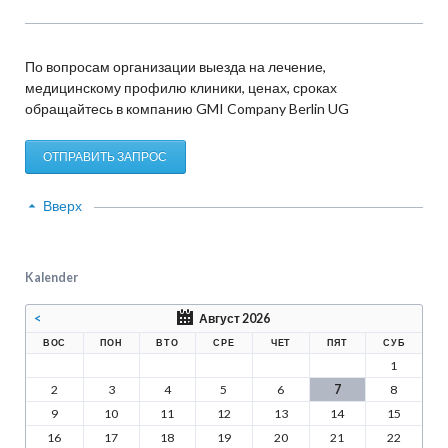
По вопросам организации выезда на лечение,
медицинскому профилю клиники, ценах, сроках
обращайтесь в компанию GMI Company Berlin UG
ОТПРАВИТЬ ЗАПРОС
Вверх
Kalender
<
Август 2026
ВОС
ПОН
ВТО
СРЕ
ЧЕТ
ПЯТ
СУБ
1
2
3
4
5
6
7
8
9
10
11
12
13
14
15
16
17
18
19
20
21
22