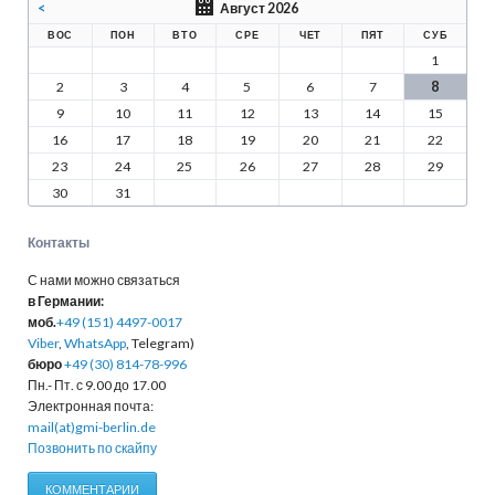
<
Август 2026
ВОС
ПОН
ВТО
СРЕ
ЧЕТ
ПЯТ
СУБ
1
2
3
4
5
6
7
8
9
10
11
12
13
14
15
16
17
18
19
20
21
22
23
24
25
26
27
28
29
30
31
Контакты
С нами можно связаться
в Германии:
моб.
+49 (151) 4497-0017
Viber
,
WhatsApp
, Telegram)
бюро
+49 (30) 814-78-996
Пн.- Пт. с 9.00 до 17.00
Электронная почта:
mail(at)gmi-berlin.de
Позвонить по скайпу
КОММЕНТАРИИ