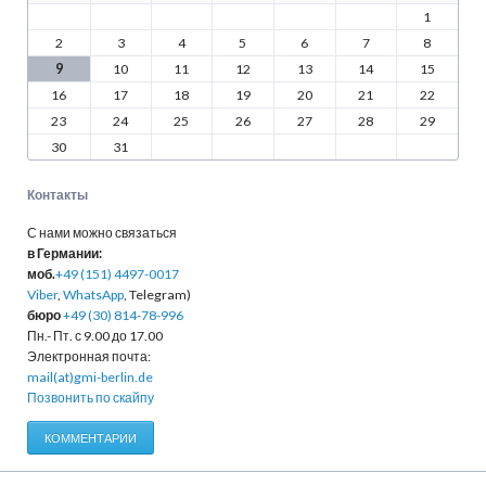
1
2
3
4
5
6
7
8
9
10
11
12
13
14
15
16
17
18
19
20
21
22
23
24
25
26
27
28
29
30
31
Контакты
С нами можно связаться
в Германии:
моб.
+49 (151) 4497-0017
Viber
,
WhatsApp
, Telegram)
бюро
+49 (30) 814-78-996
Пн.- Пт. с 9.00 до 17.00
Электронная почта:
mail(at)gmi-berlin.de
Позвонить по скайпу
КОММЕНТАРИИ