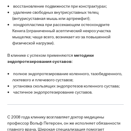
восстановление подвижности при констрактурах;
удаление свободных внутрисуставных телец
(внтурисуставная мышь или артремфит);
хондропластика при рассекающем остеохондрите
Кенига (ограниченный асептический некроз участка
мыщелка; чаще всего, возникает из-за повышенной
физической нагрузки).
В клинике с успехом применяются
методики
эндопротезирования суставов
:
полное эндопротезирование коленного, тазобедренного,
локтевого и плечевого суставов;
установка скользящих эндопротезов коленного сустава;
частичное эндопротезирование суставов.
С 2008 года клинику возглавляет доктор медицины
профессор Вольф Петерсен, он же исполняет обязанности
главного врача. Широкая специализация помогает