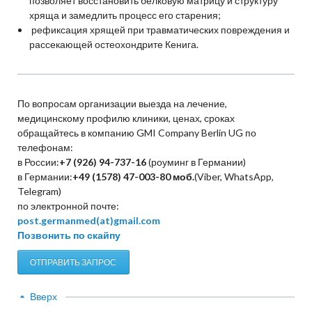
позволяет восстановить белковую матрицу и структуру
хряща и замедлить процесс его старения;
рефиксация хрящей при травматических повреждения и
рассекающей остеохондрите Кенига.
По вопросам организации выезда на лечение,
медицинскому профилю клиники, ценах, сроках
обращайтесь в компанию GMI Company Berlin UG по
телефонам:
в России:
+7 (926) 94-737-16
(роуминг в Германии)
в Германии:
+49 (1578) 47-003-80
моб.
(Viber, WhatsApp,
Telegram)
по электронной почте:
post.germanmed(at)gmail.com
Позвонить по скайпу
ОТПРАВИТЬ ЗАПРОС
Вверх