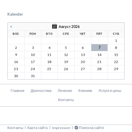
Kalender
<
Август 2026
ВОС
ПОН
ВТО
СРЕ
ЧЕТ
ПЯТ
СУБ
1
2
3
4
5
6
7
8
9
10
11
12
13
14
15
16
17
18
19
20
21
22
23
24
25
26
27
28
29
30
31
Пропустить
Главная
Диагностика
Лечение
Клиники
Услуги и цены
навигацию
Контакты
Пропустить
Контакты
Карта сайта
Impressum
Поиск на сайте