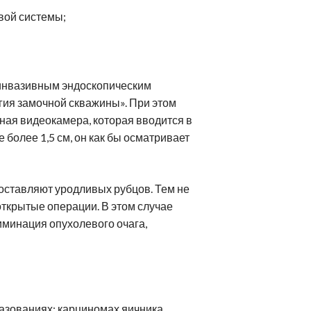
ейрореабилитация
Клиники Шмидер
Лечение эпилепсии
вой системы;
етская онкология
Аутизм
инвазивным эндоскопическим
гия замочной скважины». При этом
ная видеокамера, которая вводится в
более 1,5 см, он как бы осматривает
оставляют уродливых рубцов. Тем не
открытые операции. В этом случае
иминация опухолевого очага,
азованиях: карциномах яичника,