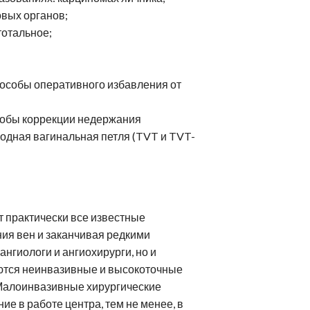
овых органов;
тотальное;
способы оперативного избавления от
собы коррекции недержания
одная вагинальная петля (TVT и TVT-
т практически все известные
ния вен и заканчивая редкими
нгиологи и ангиохирурги, но и
ются неинвазивные и высокоточные
 Малоинвазивные хирургические
е в работе центра, тем не менее, в