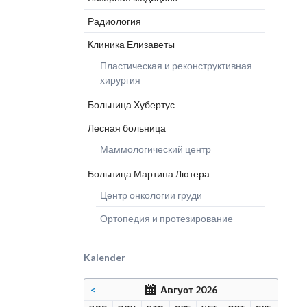
Глиобластома Optune
Клиника
Прогр
Дерматология
Радиология
Лечение рака-статьи
микрохирургии
Шлос
Эндопротезирование
Клиника челюстно-
Клиника Елизаветы
лицевой хирургии
Пластическая и реконструктивная
Ожоговый центр
хирургия
Больница Хубертус
Лесная больница
Маммологический центр
Больница Мартина Лютера
Центр онкологии груди
Ортопедия и протезирование
Kalender
<
Август 2026