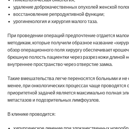
Адреса клиник
н
амма обследования в клинике
Генетическая диагностика
Отправить диск МРТ
гломерулонефрит
удаление доброкачественных опухолей женской поло
спарк
Д
Лечение в Германии-статьи
восстановление репродуктивной функции;
Частые вопросы
урогинекология и хирургия малого таза.
При проведении операций предпочтение отдается мало
методикам, которые получили образное название «хирур
обзор операционного поля хирургу обеспечивает крошеч
брюшную полость пациентки через разрез кожи длиной не 
внутреннее пространство через отверстие замка.
Такие вмешательства легче переносятся больными и не 
менее, при онкологических процессах чаще проводятся 
приоритетной задачей является максимально полная эл
метастазов и подозрительных лимфоузлов.
В клинике проводится:
хирургическое лечение при злокачественных новообр