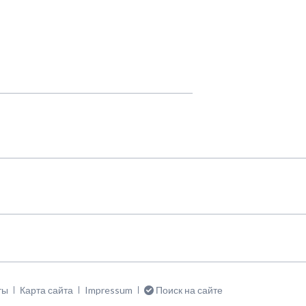
тить
ты
Карта сайта
Impressum
Поиск на сайте
цию