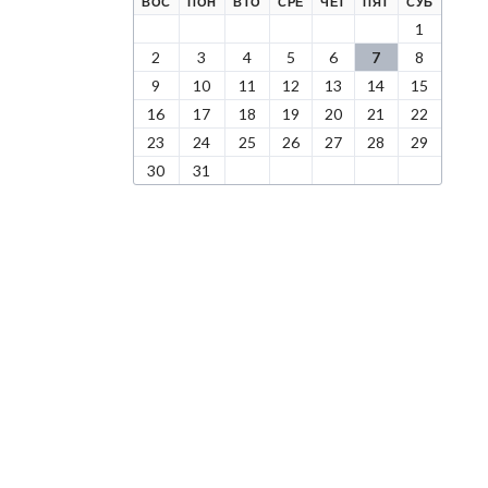
КРЕСЕНЬЕ
ЕДЕЛЬНИК
РНИК
ДА
ВЕРГ
НИЦА
БОТА
ВОС
ПОН
ВТО
СРЕ
ЧЕТ
ПЯТ
СУБ
1
2
3
4
5
6
7
8
9
10
11
12
13
14
15
16
17
18
19
20
21
22
23
24
25
26
27
28
29
30
31