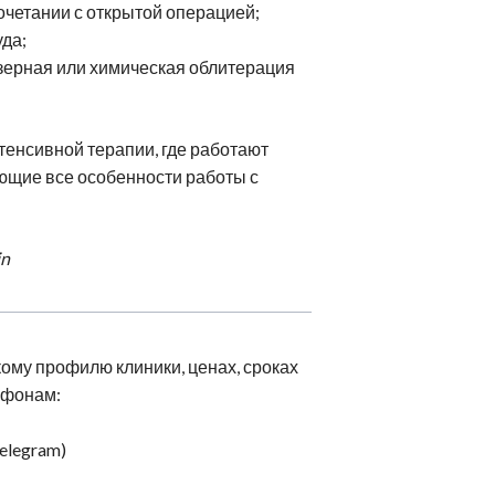
сочетании с открытой операцией;
да;
азерная или химическая облитерация
тенсивной терапии, где работают
ющие все особенности работы с
in
ому профилю клиники, ценах, сроках
ефонам:
Telegram)