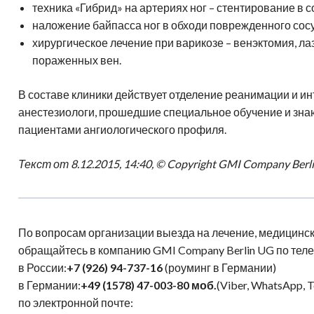
техника «Гибрид» на артериях ног – стентирование в 
наложение байпасса ног в обходи поврежденного сосу
хирургическое лечение при варикозе – венэктомия, л
пораженных вен.
В составе клиники действует отделение реанимации и ин
анестезиологи, прошедшие специальное обучение и зна
пациентами ангиологического профиля.
Текст от 8.12.2015, 14:40, © Copyright GMI Company Berl
По вопросам организации выезда на лечение, медицинск
обращайтесь в компанию GMI Company Berlin UG по тел
в России:
+7 (926) 94-737-16
(роуминг в Германии)
в Германии:
+49 (1578) 47-003-80
моб.
(Viber, WhatsApp, 
по электронной почте: