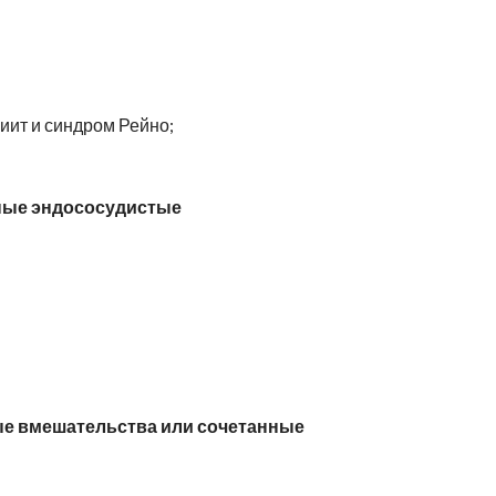
иит и синдром Рейно;
ные эндососудистые
е вмешательства или сочетанные