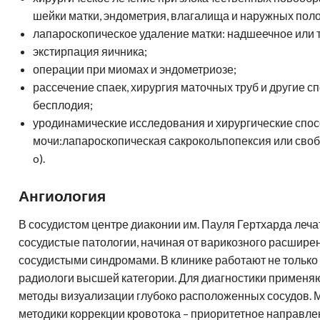
шейки матки, эндометрия, влагалища и наружных пол
лапароскопическое удаление матки: надшеечное или 
экстирпация яичника;
операции при миомах и эндометриозе;
рассечение спаек, хирургия маточных труб и другие 
бесплодия;
уродинамические исследования и хирургические спо
мочи:лапароскопическая сакрокольпопексия или своб
o).
Ангиология
В сосудистом центре диаконии им. Пауля Гертхарда леча
сосудистые патологии, начиная от варикозного расшире
сосудистыми синдромами. В клинике работают не только а
радиологи высшей категории. Для диагностики применя
методы визуализации глубоко расположенных сосудов.
методики коррекции кровотока – приоритетное направлени