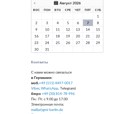
<
Август 2026
КРЕСЕНЬЕ
ЕДЕЛЬНИК
РНИК
ДА
ВЕРГ
НИЦА
БОТА
ВОС
ПОН
ВТО
СРЕ
ЧЕТ
ПЯТ
СУБ
1
2
3
4
5
6
7
8
9
10
11
12
13
14
15
16
17
18
19
20
21
22
23
24
25
26
27
28
29
30
31
Контакты
С нами можно связаться
в Германии:
моб.
+49 (151) 4497-0017
Viber
,
WhatsApp
, Telegram)
бюро
+49 (30) 814-78-996
Пн.- Пт. с 9.00 до 17.00
Электронная почта:
mail(at)gmi-berlin.de