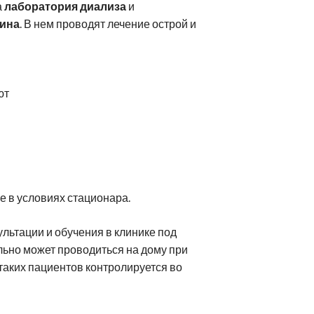
а
лаборатория диализа
и
лина
. В нем проводят лечение острой и
ют
е в условиях стационара.
льтации и обучения в клинике под
льно может проводиться на дому при
таких пациентов контролируется во