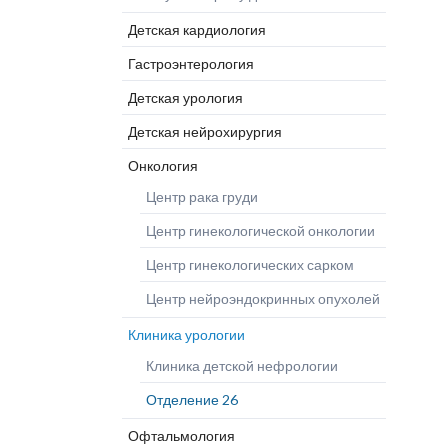
Глиобластома Optune
Клиника
Прогр
Дерматология
Детская кардиология
Лечение рака-статьи
микрохирургии
Шлос
Эндопротезирование
Клиника челюстно-
Гастроэнтерология
лицевой хирургии
Детская урология
Ожоговый центр
Детская нейрохирургия
Онкология
Центр рака груди
Центр гинекологической онкологии
Центр гинекологических сарком
Центр нейроэндокринных опухолей
Клиника урологии
Клиника детской нефрологии
Отделение 26
Офтальмология