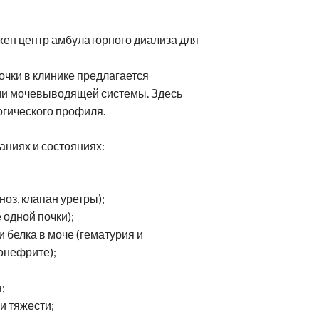
жен центр амбулаторного диализа для
очки в клинике предлагается
ми мочевыводящей системы. Здесь
гического профиля.
ниях и состояниях:
оз, клапан уретры);
 одной почки);
белка в моче (гематурия и
онефрите);
;
и тяжести;