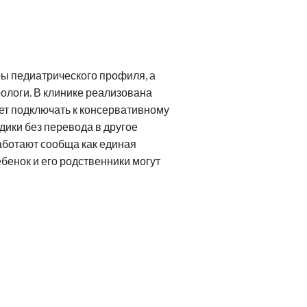
ейрореабилитация
Клиники Шмидер
Лечение эпилепсии
етская онкология
Аутизм
ы педиатрического профиля, а
ологи. В клинике реализована
ет подключать к консервативному
дики без перевода в другое
аботают сообща как единая
бенок и его родственники могут