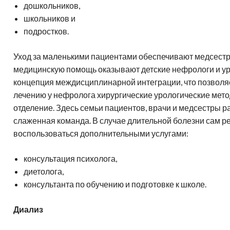
Адреса клиник
н
дошкольников,
амма обследования в клинике
Генетическая диагностика
Отправить диск МРТ
гломерулонефрит
спарк
Д
школьников и
Лечение в Германии-статьи
подростков.
Частые вопросы
Уход за маленькими пациентами обеспечивают медсестр
медицинскую помощь оказывают детские нефрологи и ур
концепция междисциплинарной интеграции, что позволя
лечению у нефролога хирургические урологические мето
отделение. Здесь семьи пациентов, врачи и медсестры р
слаженная команда. В случае длительной болезни сам ре
воспользоваться дополнительными услугами:
консультация психолога,
диетолога,
консультанта по обучению и подготовке к школе.
Диализ