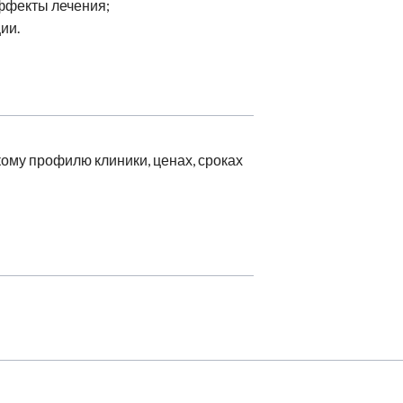
ффекты лечения;
ии.
ому профилю клиники, ценах, сроках