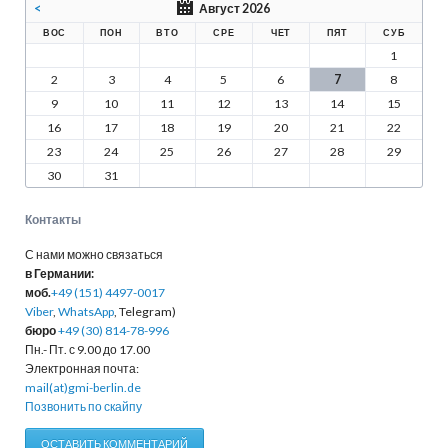
<
Август 2026
ВОС
ПОН
ВТО
СРЕ
ЧЕТ
ПЯТ
СУБ
1
2
3
4
5
6
7
8
9
10
11
12
13
14
15
16
17
18
19
20
21
22
23
24
25
26
27
28
29
30
31
Контакты
С нами можно связаться
в Германии:
моб.
+49 (151) 4497-0017
Viber
,
WhatsApp
, Telegram)
бюро
+49 (30) 814-78-996
Пн.- Пт. с 9.00 до 17.00
Электронная почта:
mail(at)gmi-berlin.de
Позвонить по скайпу
ОСТАВИТЬ КОММЕНТАРИЙ