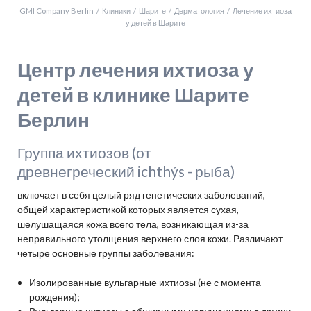
GMI Company Berlin
Клиники
Шарите
Дерматология
Лечение ихтиоза
у детей в Шарите
Центр лечения ихтиоза у
детей в клинике Шарите
Берлин
Группа ихтиозов (от
древнегреческий ichthýs - рыба)
включает в себя целый ряд генетических заболеваний,
общей характеристикой которых является сухая,
шелушащаяся кожа всего тела, возникающая из-за
неправильного утолщения верхнего слоя кожи. Различают
четыре основные группы заболевания:
Изолированные вульгарные ихтиозы (не с момента
рождения);