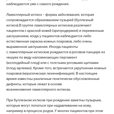
наблюдаются уже с самого рождения.
Ламеллярный ихтиоз – форма заболевания, которая
сопровождается образованием пузырей (буллезный
ихтиоз).В группе ламеллярных ихтиозов различают
пациентов с красной кожей (эритродермия) и переменным
шелушением, когда у пациентов наблюдается либо
естественная окраска кожных покровов, либо очень
выраженное шелушение. Иногда пациенты
с ламеллярным ихтиозом рождаются в роговом панцире из
чешуек по виду напоминающих пергамент
(коллодийный плод) или с толстыми роговыми щитками
(плод-арлекин). Кроме того, встречается укрупнение кожных
покровов (кератическая лихенификация). В настоящее
время известны различные генетически обусловленные
дефекты, которые лежат в основе
возникновения ламеллярного ихтиоза.
При буллезном ихтиозе при рождении заметны пузырьки,
которые могут лопаться при надавливании на кожу,
например в процессе родов. У многих пациентов при этом