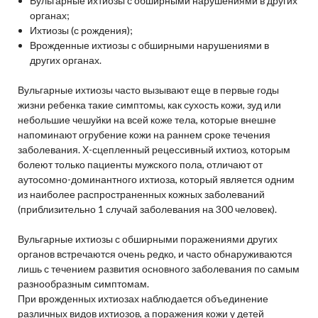
Вульгарные ихтиозы с обширными нарушениями в других
органах;
Ихтиозы (с рождения);
Врожденные ихтиозы с обширными нарушениями в
других органах.
Вульгарные ихтиозы часто вызывают еще в первые годы
жизни ребенка такие симптомы, как сухость кожи, зуд или
небольшие чешуйки на всей коже тела, которые внешне
напоминают огрубение кожи на раннем сроке течения
заболевания. Х-сцепленный рецессивный ихтиоз, которым
болеют только пациенты мужского пола, отличают от
аутосомно-доминантного ихтиоза, который является одним
из наиболее распространенных кожных заболеваний
(приблизительно 1 случай заболевания на 300 человек).
Вульгарные ихтиозы с обширными поражениями других
органов встречаются очень редко, и часто обнаруживаются
лишь с течением развития основного заболевания по самым
разнообразным симптомам.
При врожденных ихтиозах наблюдается объединение
различных видов ихтиозов, а поражения кожи у детей