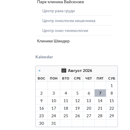
Парк-клиника Вайсензее
Центр рака груди
Центр онкологии кишечника
Центр онко-гинекологии
Клиники Шмидер
Kalender
<
Август 2026
КРЕСЕНЬЕ
ЕДЕЛЬНИК
РНИК
ДА
ВЕРГ
НИЦА
БОТА
ВОС
ПОН
ВТО
СРЕ
ЧЕТ
ПЯТ
СУБ
1
2
3
4
5
6
7
8
9
10
11
12
13
14
15
16
17
18
19
20
21
22
23
24
25
26
27
28
29
30
31