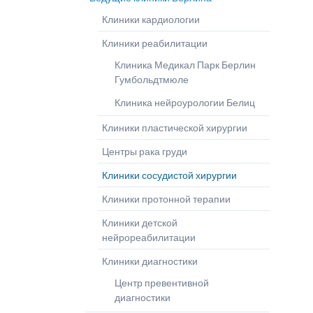
Глиобластома Optune
Клиника
Прогр
Дерматология
Клиники кардиологии
Лечение рака-статьи
микрохирургии
Шлос
Эндопротезирование
Клиники реабилитации
Клиника челюстно-
лицевой хирургии
Клиника Медикал Парк Берлин
Ожоговый центр
Гумбольдтмюле
Клиника нейроурологии Белиц
Клиники пластической хирургии
Центры рака груди
Клиники сосудистой хирургии
Клиники протонной терапии
Клиники детской
нейрореабилитации
Клиники диагностики
Центр превентивной
диагностики