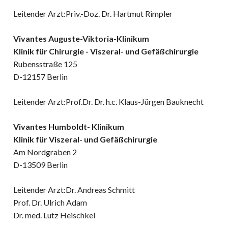
Адреса клиник
н
амма обследования в клинике
Генетическая диагностика
Отправить диск МРТ
гломерулонефрит
Leitender Arzt:Priv.-Doz. Dr. Hartmut Rimpler
спарк
Д
Лечение в Германии-статьи
Частые вопросы
Vivantes Auguste-Viktoria-Klinikum
Klinik für Chirurgie - Viszeral- und Gefäßchirurgie
Rubensstraße 125
D-12157 Berlin
Leitender Arzt:Prof.Dr. Dr. h.c. Klaus-Jürgen Bauknecht
Vivantes Humboldt- Klinikum
Klinik für Viszeral- und Gefäßchirurgie
Am Nordgraben 2
D-13509 Berlin
Leitender Arzt:Dr. Andreas Schmitt
Prof. Dr. Ulrich Adam
Dr. med. Lutz Heischkel