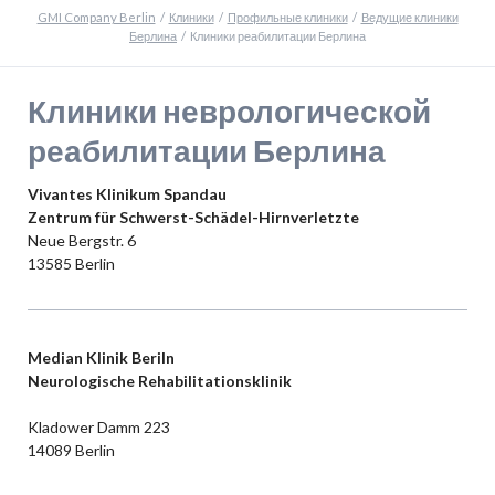
GMI Company Berlin
Клиники
Профильные клиники
Ведущие клиники
Берлина
Клиники реабилитации Берлина
Клиники неврологической
реабилитации Берлина
Vivantes Klinikum Spandau
Zentrum für Schwerst-Schädel-Hirnverletzte
Neue Bergstr. 6
13585 Berlin
Median Klinik Beriln
Neurologische Rehabilitationsklinik
Kladower Damm 223
14089 Berlin