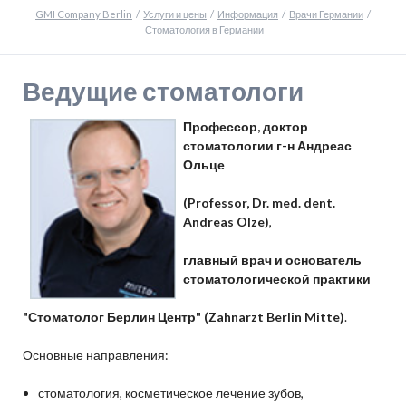
GMI Company Berlin
Услуги и цены
Информация
Врачи Германии
Стоматология в Германии
Ведущие стоматологи
Профессор, доктор
стоматологии г-н Андреас
Ольце
(Professor, Dr. med. dent.
Andreas Olze)
,
главный врач и основатель
стоматологической практики
"Стоматолог Берлин Центр" (Zahnarzt Berlin Mitte)
.
Основные направления:
стоматология, косметическое лечение зубов,