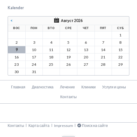
Kalender
<
Август 2026
ВОС
ПОН
ВТО
СРЕ
ЧЕТ
ПЯТ
СУБ
1
2
3
4
5
6
7
8
9
10
11
12
13
14
15
16
17
18
19
20
21
22
23
24
25
26
27
28
29
30
31
Пропустить
Главная
Диагностика
Лечение
Клиники
Услуги и цены
навигацию
Контакты
Пропустить
Контакты
Карта сайта
Impressum
Поиск на сайте
навигацию