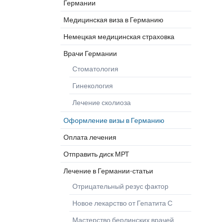
Германии
Глиобластома Optune
Клиника
Прогр
Дерматология
Лечение рака-статьи
микрохирургии
Шлос
Медицинская виза в Германию
Эндопротезирование
Клиника челюстно-
Немецкая медицинская страховка
лицевой хирургии
Врачи Германии
Ожоговый центр
Стоматология
Гинекология
Лечение сколиоза
Оформление визы в Германию
Оплата лечения
Отправить диск МРТ
Лечение в Германии-статьи
Отрицательный резус фактор
Новое лекарство от Гепатита С
Мастерство берлинских врачей