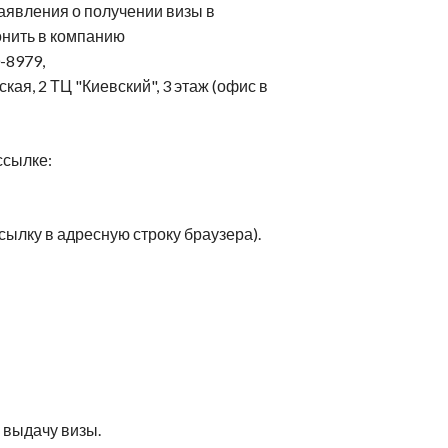
ейрореабилитация
заявления о получении визы в
Клиники Шмидер
Лечение эпилепсии
етская онкология
нить в компанию
Аутизм
0-8979,
ская, 2 ТЦ "Киевский", 3 этаж (офис в
ссылке:
сылку в адресную строку браузера).
 выдачу визы.