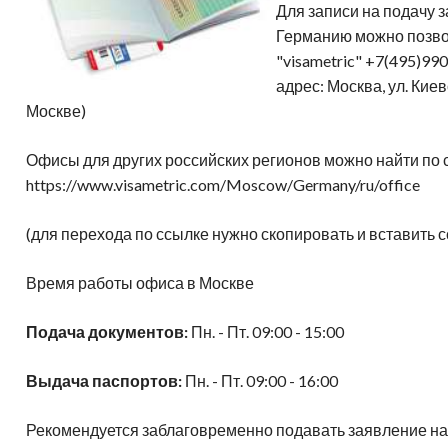
Адреса клиник
н
Для записи на подачу 
амма обследования в клинике
Генетическая диагностика
Отправить диск МРТ
гломерулонефрит
спарк
Д
Германию можно позво
Лечение в Германии-статьи
"visametric" +7(495)99
Частые вопросы
адрес: Москва, ул. Киев
Москве)
Офисы для других российских регионов можно найти по 
https://www.visametric.com/Moscow/Germany/ru/office
(для перехода по ссылке нужно скопировать и вставить с
Время работы офиса в Москве
Подача документов:
Пн. - Пт. 09:00 - 15:00
Выдача паспортов:
Пн. - Пт. 09:00 - 16:00
Рекомендуется заблаговременно подавать заявление на