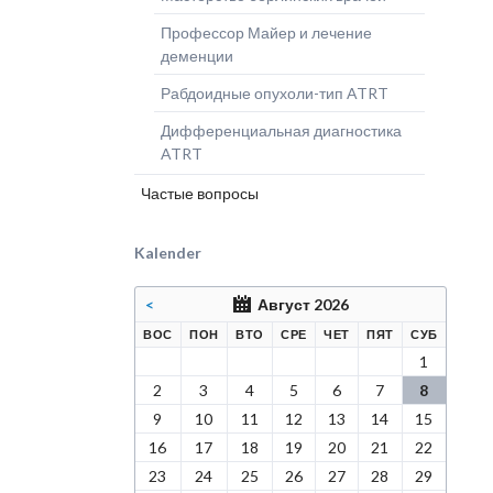
Профессор Майер и лечение
деменции
Рабдоидные опухоли-тип ATRT
Дифференциальная диагностика
ATRT
Частые вопросы
Kalender
<
Август 2026
КРЕСЕНЬЕ
ЕДЕЛЬНИК
РНИК
ДА
ВЕРГ
НИЦА
БОТА
ВОС
ПОН
ВТО
СРЕ
ЧЕТ
ПЯТ
СУБ
1
2
3
4
5
6
7
8
9
10
11
12
13
14
15
16
17
18
19
20
21
22
23
24
25
26
27
28
29