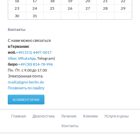
16
17
18
19
20
21
22
23
24
25
26
27
28
29
30
31
Контакты
С нами можно связаться
в Германии:
моб.
+49 (151) 4497-0017
Viber
,
WhatsApp
, Telegram)
бюро
+49 (30) 814-78-996
Пн.- Пт. с 9.00 до 17.00
Электронная почта:
mail(at)gmi-berlin.de
Позвонить по скайпу
КОММЕНТАРИИ
Пропустить
Главная
Диагностика
Лечение
Клиники
Услуги и цены
навигацию
Контакты