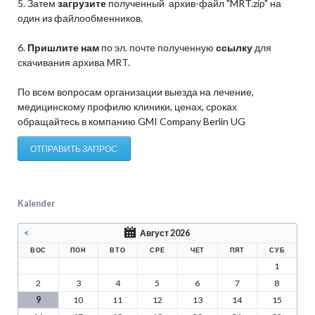
5. Затем
загрузите
полученный архив-файл "MRT.zip" на
один из файлообменников.
6.
Пришлите нам
по эл. почте полученную
ссылку
для
скачивания архива MRT.
По всем вопросам организации выезда на лечение,
медицинскому профилю клиники, ценах, сроках
обращайтесь в компанию GMI Company Berlin UG
ОТПРАВИТЬ ЗАПРОС
Kalender
<
Август 2026
ВОС
ПОН
ВТО
СРЕ
ЧЕТ
ПЯТ
СУБ
1
2
3
4
5
6
7
8
9
10
11
12
13
14
15